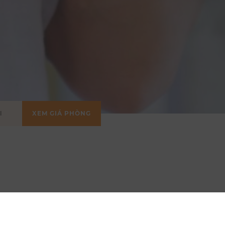
XEM GIÁ PHÒNG
NOW