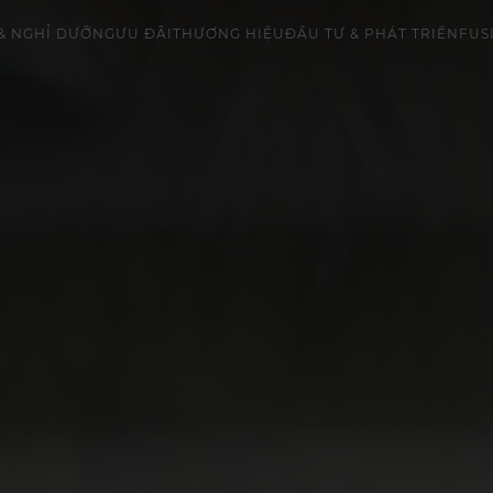
& NGHỈ DƯỠNG
ƯU ĐÃI
THƯƠNG HIỆU
ĐẦU TƯ & PHÁT TRIỂN
FUS