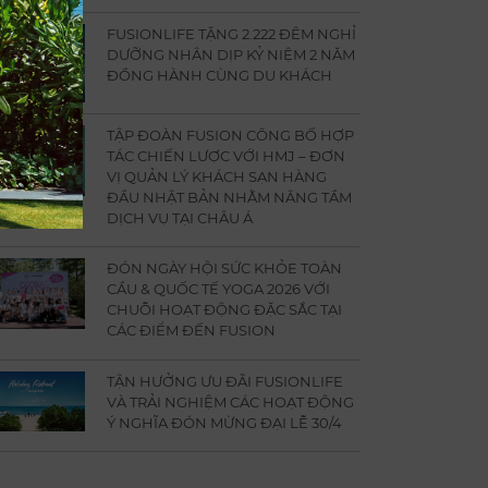
FUSIONLIFE TẶNG 2.222 ĐÊM NGHỈ
DƯỠNG NHÂN DỊP KỶ NIỆM 2 NĂM
ĐỒNG HÀNH CÙNG DU KHÁCH
TẬP ĐOÀN FUSION CÔNG BỐ HỢP
TÁC CHIẾN LƯỢC VỚI HMJ – ĐƠN
VỊ QUẢN LÝ KHÁCH SẠN HÀNG
ĐẦU NHẬT BẢN NHẰM NÂNG TẦM
DỊCH VỤ TẠI CHÂU Á
ĐÓN NGÀY HỘI SỨC KHỎE TOÀN
CẦU & QUỐC TẾ YOGA 2026 VỚI
CHUỖI HOẠT ĐỘNG ĐẶC SẮC TẠI
CÁC ĐIỂM ĐẾN FUSION
TẬN HƯỞNG ƯU ĐÃI FUSIONLIFE
VÀ TRẢI NGHIỆM CÁC HOẠT ĐỘNG
Ý NGHĨA ĐÓN MỪNG ĐẠI LỄ 30/4