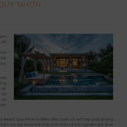
 QUY NHƠN
hiệm
 đãi
 mới
 bãi
hai
 mắt
Ông
 sẻ:
với
h ưu
toàn
ia Resort Quy Nhơn là điểm đến tuyệt vời kết hợp giữa phong
chăm sóc sức khỏe thể chất, tinh thần và trải nghiệm ẩm thực