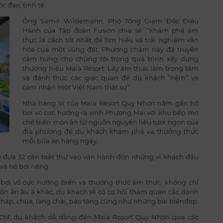
 đáo, tinh tế.
Ông Samir Wildemann, Phó Tổng Giám Đốc Điều
Hành của Tập đoàn Fusion chia sẻ: “Khám phá ẩm
thực là cách tốt nhất để tìm hiểu và trải nghiệm văn
hóa của một vùng đất. Phương châm này đã truyền
cảm hứng cho chúng tôi trong quá trình xây dựng
thương hiệu Maia Resort. Lấy ẩm thực làm trọng tâm
và đánh thức các giác quan để du khách “nếm” và
cảm nhận một Việt Nam thật sự”.
Nhà hàng Vị của Maia Resort Quy Nhơn nằm gần hồ
bơi vô cực hướng ra vịnh Phương Mai với khu bếp mở
chế biến món ăn từ nguồn nguyên liệu tươi ngon của
địa phương để du khách khám phá và thưởng thức
mỗi bữa ăn hàng ngày.
g đưa 32 căn biệt thự vào vận hành đón những vị khách đầu
và hồ bơi riêng.
ồ bơi vô cực hướng biển và thưởng thức ẩm thực, không chỉ
 ăn âu á khác, du khách sẽ có cơ hội tham quan các danh
 tháp, chùa, làng chài, bảo tàng cũng như những bãi biểnđẹp.
 HCM, du khách dễ dàng đến Maia Resort Quy Nhơn qua các