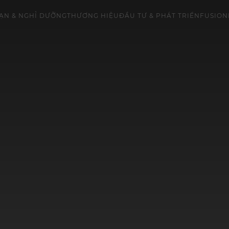
ẠN & NGHỈ DƯỠNG
THƯƠNG HIỆU
ĐẦU TƯ & PHÁT TRIỂN
FUSION