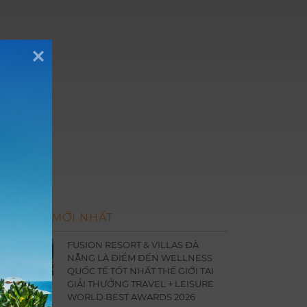
ÀI ĐĂNG MỚI NHẤT
FUSION RESORT & VILLAS ĐÀ
NẴNG LÀ ĐIỂM ĐẾN WELLNESS
QUỐC TẾ TỐT NHẤT THẾ GIỚI TẠI
GIẢI THƯỞNG TRAVEL + LEISURE
WORLD BEST AWARDS 2026