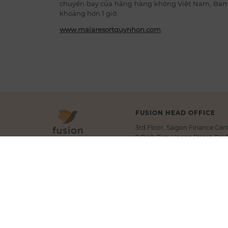
chuyến bay của hãng hàng không Việt Nam, Bamboo
khoảng hơn 1 giờ.
www.maiaresortquynhon.com
FUSION HEAD OFFICE
3rd Floor, Saigon Finance Cent
9 Dinh Tien Hoang Street, Sai
Ho Chi Minh City, Vietnam
T.
+84 283 9101 000
E.
info@fusionhotelgroup.co