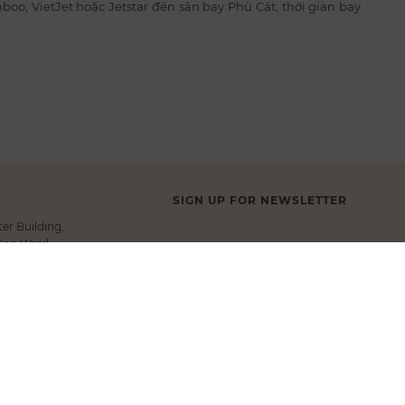
, VietJet hoặc Jetstar đến sân bay Phù Cát, thời gian bay
SIGN UP FOR NEWSLETTER
er Building,
 Gon Ward,
Submit
m