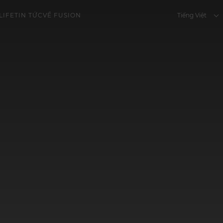
Tiếng Việt
LIFE
TIN TỨC
VỀ FUSION