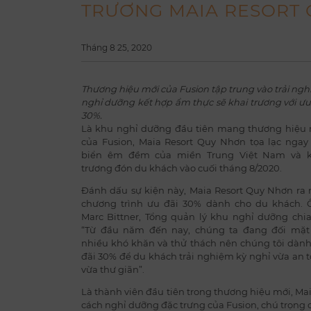
TRƯƠNG MAIA RESORT
Tháng 8 25, 2020
Thương hiệu mới của Fusion tập trung vào trải ng
nghỉ dưỡng kết hợp ẩm thực sẽ khai trương với ưu
30%.
Là khu nghỉ dưỡng đầu tiên mang thương hiệu
của Fusion, Maia Resort Quy Nhơn tọa lạc ngay
biển êm đềm của miền Trung Việt Nam và k
trương đón du khách vào cuối tháng 8/2020.
Đánh dấu sự kiện này, Maia Resort Quy Nhơn ra
chương trình ưu đãi 30% dành cho du khách. 
Marc Bittner, Tổng quản lý khu nghỉ dưỡng chia
“Từ đầu năm đến nay, chúng ta đang đối mặt 
nhiều khó khăn và thử thách nên chúng tôi dàn
đãi 30% để du khách trải nghiệm kỳ nghỉ vừa an 
vừa thư giãn”.
Là thành viên đầu tiên trong thương hiệu mới, Ma
cách nghỉ dưỡng đặc trưng của Fusion, chú trọng 