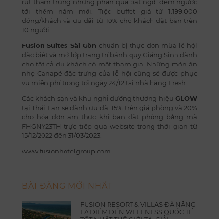
rút thăm trúng những phần quà bất ngờ đếm ngược
tới thềm năm mới. Tiệc buffet giá từ 1.199.000
đồng/khách và ưu đãi từ 10% cho khách đặt bàn trên
10 người.
Fusion Suites Sài Gòn
chuẩn bị thực đơn mùa lễ hội
đặc biệt và mở lớp trang trí bánh quy Giáng Sinh dành
cho tất cả du khách có mặt tham gia. Những món ăn
nhẹ Canapé đặc trưng của lễ hội cũng sẽ được phục
vụ miễn phí trong tối ngày 24/12 tại nhà hàng Fresh.
Các khách sạn và khu nghỉ dưỡng thương hiệu
GLOW
tại Thái Lan sẽ dành ưu đãi 15% trên giá phòng và 20%
cho hóa đơn ẩm thực khi bạn đặt phòng bằng mã
FHGNY23TH trực tiếp qua website trong thời gian từ
15/12/2022 đến 31/03/2023.
www.fusionhotelgroup.com
BÀI ĐĂNG MỚI NHẤT
FUSION RESORT & VILLAS ĐÀ NẴNG
LÀ ĐIỂM ĐẾN WELLNESS QUỐC TẾ
TỐT NHẤT THẾ GIỚI TẠI GIẢI