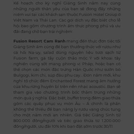
Kế hoạch cho kỳ nghỉ Giáng Sinh năm nay cùng
những người thân yêu của bạn sẽ đong đầy những
niềm vui tại các khách sạn thuộc Fusion Hotel Group ờ
Việt Nam và Thái Lan. Các gói dịch vụ đặc biệt cho lễ
hội bao gồm chương trình ẩm thực phong phú và ưu
đãi đang chờ bạn trải nghiệm:
Fusion Resort Cam Ranh
mang đến thực đơn tiệc tối
Giáng Sinh ấm cúng để bạn thưởng thức với rượu như
cá hồi Na-uy, salad dùng nguyên liệu tươi sạch từ
Fusion farm, gà tây cuộn thảo mộc Ý với khoai tây
nghiền cùng sốt mang phong vị Pháp, hoặc bạn có
thể chọn các món đặc trưng Hàn Quốc như sườn bò
Bulgogi, kim chi, súp đậu phụ cay… Đón năm mới, khu
nghỉ tổ chức đêm Enchanted Forest mang âm hưởng
của khu rừng huyền bí trên nền nhạc acoustic. Bạn sẽ
tham gia vào chương trình bốc thăm trúng những
món quà ý nghĩa. Đặc biệt, buffet trong đêm giao thừa
gồm các quầy phục vụ món Âu – Á chính là phần
không thể thiếu để bạn nâng ly rượu vang chúc tụng
cho một năm mới an nhiên. Giá tiệc Giáng Sinh từ
800.000 đồng/người và tiệc giao thừa từ 1.200.000
đồng/người, ưu đãi 10% khi bạn đặt sớm trước 30/11.