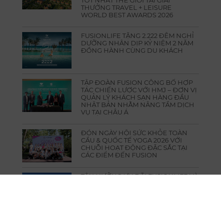
THƯỞNG TRAVEL + LEISURE
WORLD BEST AWARDS 2026
FUSIONLIFE TẶNG 2.222 ĐÊM NGHỈ
DƯỠNG NHÂN DỊP KỶ NIỆM 2 NĂM
ĐỒNG HÀNH CÙNG DU KHÁCH
TẬP ĐOÀN FUSION CÔNG BỐ HỢP
TÁC CHIẾN LƯỢC VỚI HMJ – ĐƠN VỊ
QUẢN LÝ KHÁCH SẠN HÀNG ĐẦU
NHẬT BẢN NHẰM NÂNG TẦM DỊCH
VỤ TẠI CHÂU Á
ĐÓN NGÀY HỘI SỨC KHỎE TOÀN
CẦU & QUỐC TẾ YOGA 2026 VỚI
CHUỖI HOẠT ĐỘNG ĐẶC SẮC TẠI
CÁC ĐIỂM ĐẾN FUSION
TẬN HƯỞNG ƯU ĐÃI FUSIONLIFE VÀ
TRẢI NGHIỆM CÁC HOẠT ĐỘNG Ý
NGHĨA ĐÓN MỪNG ĐẠI LỄ 30/4