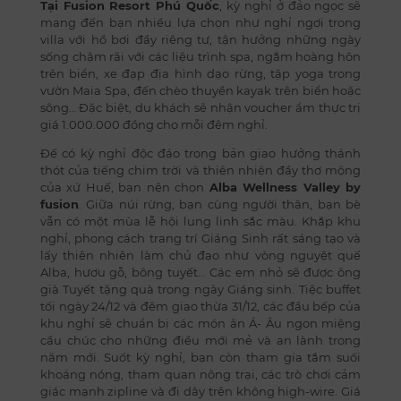
Tại Fusion Resort Phú Quốc
, kỳ nghỉ ở đảo ngọc sẽ
mang đến bạn nhiều lựa chọn như nghỉ ngơi trong
villa với hồ bơi đầy riêng tư, tận hưởng những ngày
sống chậm rãi với các liệu trình spa, ngắm hoàng hôn
trên biển, xe đạp địa hình dạo rừng, tập yoga trong
vườn Maia Spa, đến chèo thuyền kayak trên biển hoặc
sông… Đặc biệt, du khách sẽ nhận voucher ẩm thực trị
giá 1.000.000 đồng cho mỗi đêm nghỉ.
Đế có kỳ nghỉ độc đáo trong bản giao hưởng thánh
thót của tiếng chim trời và thiên nhiên đầy thơ mộng
của xứ Huế, bạn nên chọn
Alba Wellness Valley by
fusion
. Giữa núi rừng, bạn cùng người thân, bạn bè
vẫn có một mùa lễ hội lung linh sắc màu. Khắp khu
nghỉ, phong cách trang trí Giáng Sinh rất sáng tạo và
lấy thiên nhiên làm chủ đạo như vòng nguyệt quế
Alba, hươu gỗ, bông tuyết… Các em nhỏ sẽ được ông
già Tuyết tặng quà trong ngày Giáng sinh. Tiệc buffet
tối ngày 24/12 và đêm giao thừa 31/12, các đầu bếp của
khu nghỉ sẽ chuẩn bị các món ăn Á- Âu ngon miệng
cầu chúc cho những điều mới mẻ và an lành trong
năm mới. Suốt kỳ nghỉ, bạn còn tham gia tắm suối
khoáng nóng, tham quan nông trại, các trò chơi cảm
giác mạnh zipline và đi dây trên không high-wire. Giá