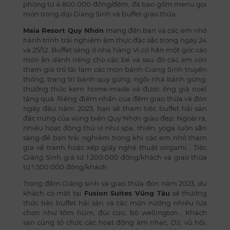
phòng từ 4.800.000 đồng/đêm, đã bao gồm menu gọi
món trong dịp Giáng Sinh và buffet giao thừa.
Maia Resort Quy Nhơn
mang đến bạn và các em nhỏ
hành trình trải nghiệm ẩm thực đặc sắc trong ngày 24
và 25/12. Buffet sáng ở nhà hàng Vị có hẳn một góc các
món ăn dành riêng cho các bé và sau đó các em còn
tham gia trổ tài làm các món bánh Giáng Sinh truyền
thống, trang trí bánh quy gừng, ngôi nhà bánh gừng,
thưởng thức kem home-made và được ông già noel
tặng quà. Riêng điểm nhấn của đêm giao thừa và đón
ngày đầu năm 2023, bạn sẽ tham tiệc buffet hải sản
đặc trưng của vùng biển Quy Nhơn giàu đẹp. Ngoài ra,
nhiều hoạt động thú vị như spa, thiền, yoga luôn sẵn
sàng để bạn trải nghiệm trong khi các em nhỏ tham
gia vẽ tranh hoặc xếp giấy nghệ thuật origami… Tiệc
Giáng Sinh giá từ 1.200.000 đồng/khách và giao thừa
từ 1.500.000 đồng/khách.
Trong đêm Giáng sinh và giao thừa đón năm 2023, du
khách có mặt tại
Fusion Suites Vũng Tàu
sẽ thưởng
thức tiệc buffet hải sản và các món nướng nhiều lựa
chọn như tôm hùm, đùi cừu, bò wellington… Khách
sạn cũng tổ chức các hoạt động âm nhạc, DJ, vũ hội,